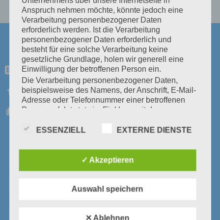
Unternehmens über unsere Internetseite in
Anspruch nehmen möchte, könnte jedoch eine
Verarbeitung personenbezogener Daten
erforderlich werden. Ist die Verarbeitung
personenbezogener Daten erforderlich und
Mein Snack
besteht für eine solche Verarbeitung keine
gesetzliche Grundlage, holen wir generell eine
Ronny Juhrig e.K.
Einwilligung der betroffenen Person ein.
Hauptstrasse 27
Die Verarbeitung personenbezogener Daten,
01945 Frauendorf
beispielsweise des Namens, der Anschrift, E-Mail-
Adresse oder Telefonnummer einer betroffenen
Person, erfolgt stets im Einklang mit der
Mein Snack Zentrale
Datenschutz-Grundverordnung und in
Übereinstimmung mit den für uns geltenden
ESSENZIELL
EXTERNE DIENSTE
Ronny Juhrig e.K.
landesspezifischen Datenschutzbestimmungen.
Ortrander Str. 38
Mittels dieser Datenschutzerklärung möchte unser
01561 Kraußnitz
Unternehmen die Öffentlichkeit über Art, Umfang
✓ Akzeptieren
und Zweck der von uns erhobenen, genutzten und
verarbeiteten personenbezogenen Daten
informieren. Ferner werden betroffene Personen
Tel.: +49 (0)35755 50621
Auswahl speichern
mittels dieser Datenschutzerklärung über die ihnen
Fax: +49 (0)35755 50623
zustehenden Rechte aufgeklärt.
E-Mail: info@mein-snack.de
✕ Ablehnen
Wir haben als für die Verarbeitung Verantwortlicher