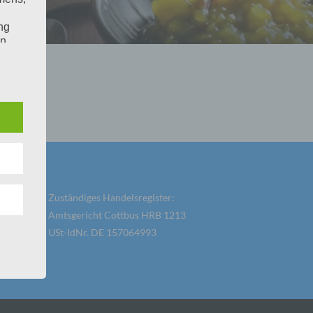
ng
en
chte
r von
ten
.
ische
n
ann.
Zuständiges Handelsregister:
Amtsgericht Cottbus HRB 1213
ise
USt-IdNr. DE 157064993
 den
e