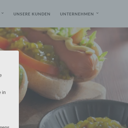
UNSERE KUNDEN
UNTERNEHMEN
e
 in
g
mens,