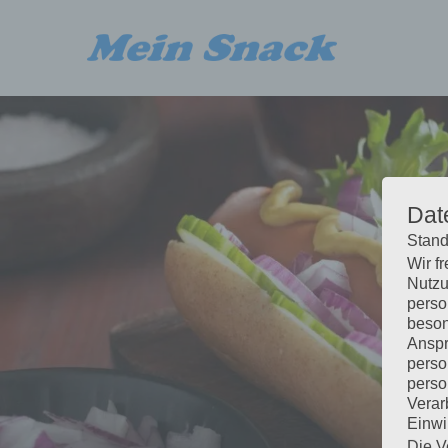
Dat
Stand
Wir f
Nutzu
perso
beson
Anspr
perso
perso
Verar
Einwi
Die V